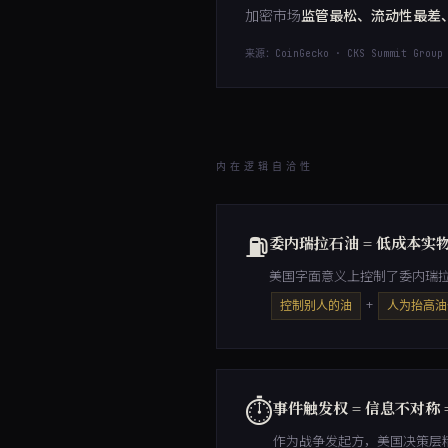
加密市场
监管最松、流动性最差
来源：CoinGecko · CKS Summit Group
内在逻辑自洽性
⛽
委内瑞拉石油 = 低成本实
美国字面意义上控制了委内瑞
+
控制别人的油
人为抬高油
⏱
事件触发权 = 信息不对称 
作为战争发起方，美国决策层