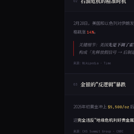
石油危机的精准时机
02
2月28日，美国和以色列对伊朗
格跳涨
。
14%
关键细节：美国
先是下调了霍
构成「先释放假信号 → 后制
来源：Wikipedia · Time
金银的"反逻辑"暴跌
03
2026年初黄金冲上
后
$5,500/oz
这
完全违反"地缘危机利好贵金属
来源：CKS Summit Group · CNBC