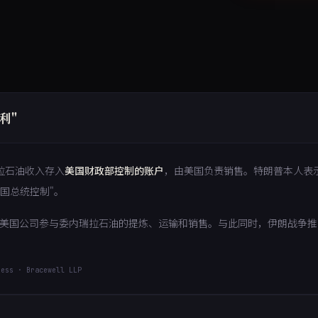
利"
拉石油收入存入
美国财政部控制的账户
，由美国负责销售。特朗普本人表示
国总统控制"。
允许美国公司参与委内瑞拉石油的提炼、运输和销售。与此同时，伊朗战争
ess · Bracewell LLP