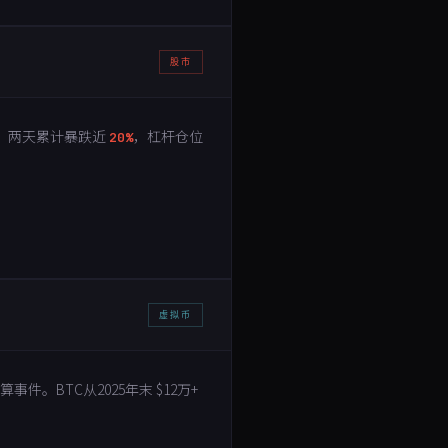
股市
天。两天累计暴跌近
，杠杆仓位
20%
虚拟币
事件。BTC从2025年末 $12万+