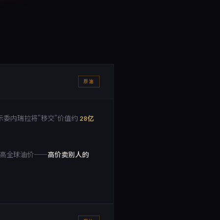
原油
委内瑞拉将"移交"价值约
28亿
推高全球油价——
高价卖别人的