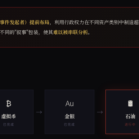
事件发起者）提前布局
，利用行政权力在不同资产类别中制造超
不同的"叙事"包装，使其
难以被串联分析
。
₿
Au
🛢
→
→
虚拟币
金银
石油
已完成
已完成
进行中