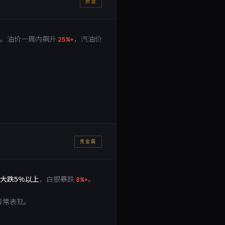
原油
。油价一周内飙升
，汽油价
25%+
贵金属
大跌5%以上
，白银暴跌
。
8%+
异常表现。