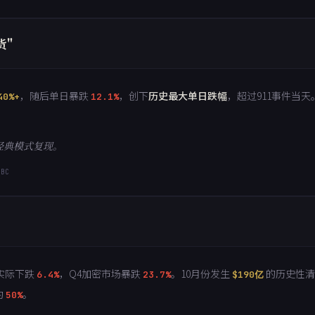
货"
，随后单日暴跌
，创下
历史最大单日跌幅
，超过911事件当
40%+
12.1%
经典模式复现。
NBC
年实际下跌
，Q4加密市场暴跌
。10月份发生
的历史性清算
6.4%
23.7%
$190亿
约
。
50%