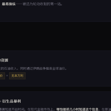
、最易操纵
——被选为轮动收割的第一站。
物资源
拉的石油收入，同时通过伊朗战争推高全球油价。
=
价
无本万利
= 衍生品暴利
精确知道开战时间。在现代金融市场上，
哪怕提前几小时知道这个信息
，在原油