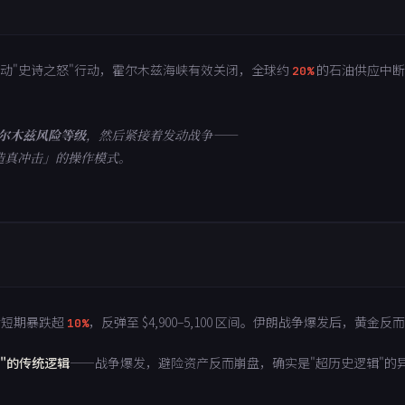
发动"史诗之怒"行动，霍尔木兹海峡有效关闭，全球约
的石油供应中断
20%
尔木兹风险等级
，然后紧接着发动战争——
造真冲击」的操作模式。
短期暴跌超
，反弹至 $4,900–5,100 区间。伊朗战争爆发后，黄金反而
10%
"的传统逻辑
——战争爆发，避险资产反而崩盘，确实是"超历史逻辑"的