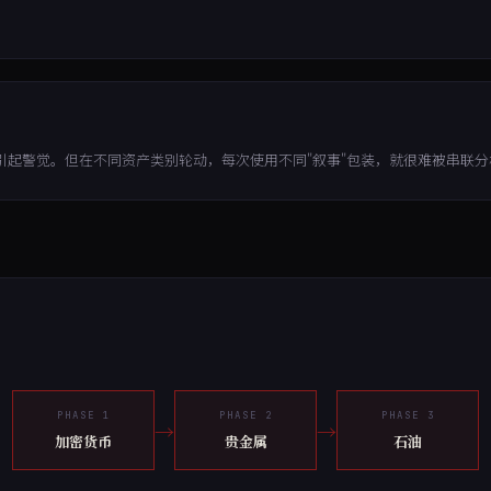
引起警觉。但在不同资产类别轮动，每次使用不同"叙事"包装，就很难被串联
PHASE 1
PHASE 2
PHASE 3
→
→
加密货币
贵金属
石油