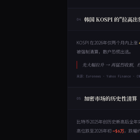
韩国 KOSPI 的"拉高出
04
KOSPI 在2026年仅两个月内上涨
被强制清算，散户恐慌出逃。
先大幅拉升 → 再猛烈收割，
来源：Euronews · Yahoo Finance · C
加密市场的历史性清算
05
比特币2025年创历史新高后全
高位跌至2026年初
，跌幅
~$6万